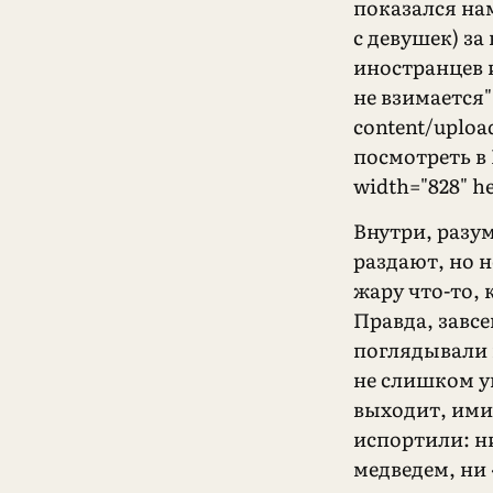
показался нам
с девушек) за 
иностранцев 
не взимается"
content/uploa
посмотреть в
width="828" h
Внутри, разум
раздают, но н
жару что-то, 
Правда, завс
поглядывали 
не слишком у
выходит, ими
испортили: н
медведем, ни 