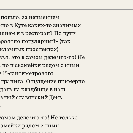
о пошло, за неимением
нно в Куте каких-то значимых
лянем и в ресторан? По пути
ероятно популярный» (так
екламных проспектах)
зья, это в самом деле что-то! Не
, но и скамейки рядом с ними
 15-сантиметрового
о гранита. Ощущение примерно
едать на кладбище в наш
ьный славянский День
.
 самом деле что-то! Не только
скамейки рядом с ними