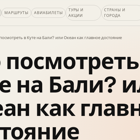
ТУРЫ И
СТРАНЫ И
МАРШРУТЫ
АВИАБИЛЕТЫ
АКЦИИ
ГОРОДА
посмотреть в Куте на Бали? или Океан как главное достояние
 посмотреть
е на Бали? 
ан как глав
тояние