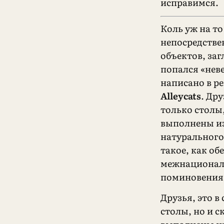
исправимся.
Коль уж на т
непосредстве
объектов, заг
попался «нев
написано в р
Alleycats
. Дру
только столы
выполнены из
натуральног
такое, как об
межнационал
поминовения
Друзья, это в
столы, но и 