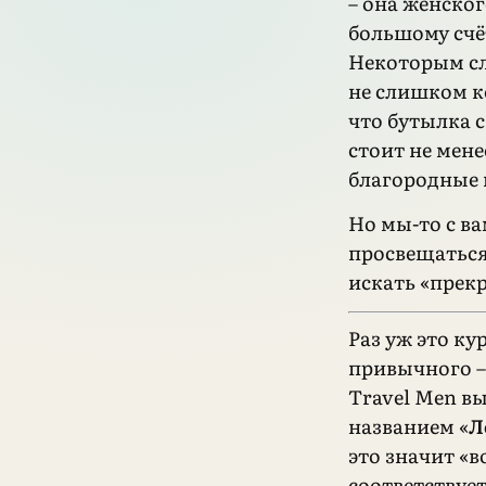
– она женског
большому счё
Некоторым сл
не слишком к
что бутылка 
стоит не менее
благородные 
Но мы-то с в
просвещаться,
искать «прекр
Раз уж это ку
привычного –
Travel Men вы
названием «
Л
это значит «
соответствуе