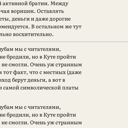
й активной братии. Между
чая воришек. Оставлять
еты, деньги и даже дорогие
омендуется. В остальном же тут
ельно восхитительно.
убам мы с читателями,
не бродили, но в Куте пройти
o
не смогли. Очень уж странным
 тот факт, что с местных (даже
вход берут деньги, а вот в
и самой символической платы
убам мы с читателями,
не бродили, но в Куте пройти
не смогли. Очень уж странным