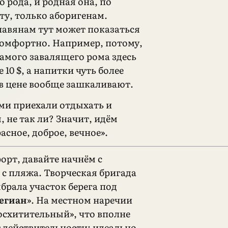
о рода, и родная она, по
ту, только аборигенам.
авянам тут может показаться
омфортно. Например, потому,
самого завалящего рома здесь
 10 $, а напитки чуть более
в цене вообще зашкаливают.
ами приехали отдыхать и
 не так ли? Значит, идём
асное, доброе, вечное».
рорт, давайте начнём с
 с пляжа. Творческая бригада
брала участок берега под
егиан
». На местном наречии
восхитительный», что вполне
т действительности: идеально