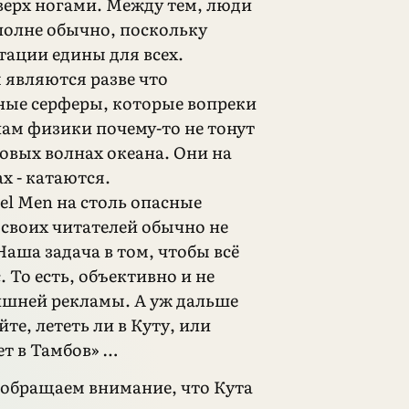
верх ногами. Между тем, люди
вполне обычно, поскольку
тации едины для всех.
являются разве что
ые серферы, которые вопреки
ам физики почему-то не тонут
овых волнах океана. Они на
ах - катаются.
el Men на столь опасные
своих читателей обычно не
аша задача в том, чтобы всё
. То есть, объективно и не
ишней рекламы. А уж дальше
те, лететь ли в Куту, или
ет в Тамбов» …
 обращаем внимание, что Кута