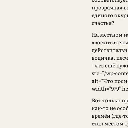
прозрачная в
единого окурк
счастья?
На местном н
«восхититель
действительн
водичка, пес
- что ещё нуж
src="/wp-cont
alt="Что посм
width="979" h
Вот только пр
как-то не осо
времён (где-т
стал местом 