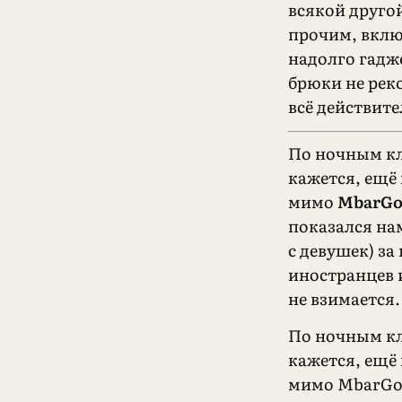
всякой друго
прочим, вклю
надолго гадж
брюки не рек
всё действит
По ночным кл
кажется, ещё 
мимо
MbarG
показался нам
с девушек) за 
иностранцев 
не взимается.
По ночным кл
кажется, ещё 
мимо MbarGo 