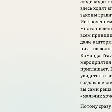
люди ходят в
здесь ходят 
законы грави
Исключением 
многочисленн
всем принцип
даже в шторм
них – на волн
Команда Trav
мероприятия 
приглашает. Н
увидеть за вас
создавая изл
вы сами решай
«мальчик хоч
Потому сразу