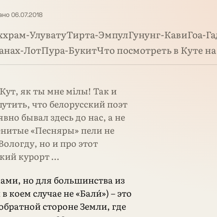
но 06.07.2018
ххрам-УлуватуТирта-ЭмпулГунунг-КавиГоа-Га
анах-ЛотПура-БукитЧто посмотреть в Куте на
ут, як ты мне мiлы! Так и
утить, что белорусский поэт
явно бывал здесь до нас, а не
енитые «Песняры» пели не
Вологду, но и про этот
кий курорт …
ами, но для большинства из
и в коем случае не «Бали́») – это
 обратной стороне Земли, где