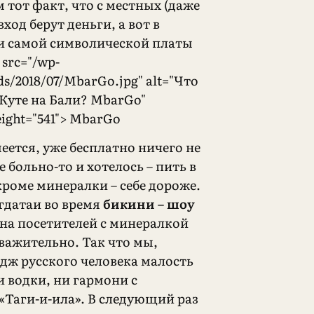
 тот факт, что с местных (даже
вход берут деньги, а вот в
и самой символической платы
 src="/wp-
ds/2018/07/MbarGo.jpg" alt="Что
 Куте на Бали? MbarGo"
eight="541"> MbarGo
еется, уже бесплатно ничего не
е больно-то и хотелось – пить в
кроме минералки – себе дороже.
егдатаи во время
бикини – шоу
на посетителей с минералкой
важительно. Так что мы,
дж русского человека малость
и водки, ни гармони с
«Таги-и-ила». В следующий раз