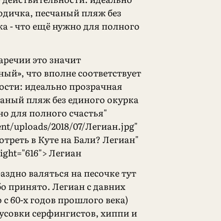
одичка, песчаный пляж без
а - что ещё нужно для полного
аречии это значит
ный», что вполне соответствует
ости: идеально прозрачная
чаный пляж без единого окурка
но для полного счастья"
ent/uploads/2018/07/Легиан.jpg"
отреть в Куте на Бали? Легиан"
eight="616"> Легиан
аздно валяться на песочке тут
бо принято. Легиан с давних
о с 60-х годов прошлого века)
тусовки серфингистов, хиппи и