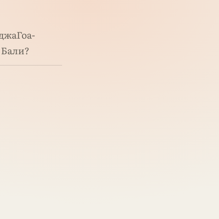
джаГоа-
 Бали?