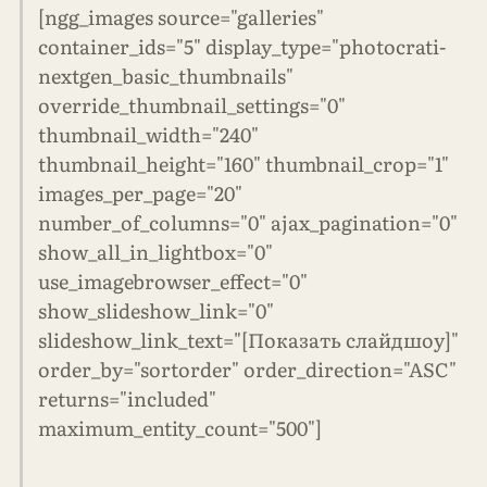
[ngg_images source="galleries"
container_ids="5" display_type="photocrati-
nextgen_basic_thumbnails"
override_thumbnail_settings="0"
thumbnail_width="240"
thumbnail_height="160" thumbnail_crop="1"
images_per_page="20"
number_of_columns="0" ajax_pagination="0"
show_all_in_lightbox="0"
use_imagebrowser_effect="0"
show_slideshow_link="0"
slideshow_link_text="[Показать слайдшоу]"
order_by="sortorder" order_direction="ASC"
returns="included"
maximum_entity_count="500"]