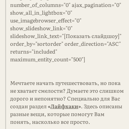
number_of_columns="0" ajax_pagination="0"
show_all_in_lightbox="0"
use_imagebrowser_effect="0"
show_slideshow_link="0"
slideshow_link_text="[Показать слайдшоу]"
order_by="sortorder" order_direction="ASC"
returns="included"
maximum_entity_count="500"]
Мечтаете начать путешествовать, но пока
не хватает смелости? Думаете это слишком
дорого и непонятно? Специально для Вас
создан раздел
«
Лайфхаки
»
. Здесь описаны
разные вещи, которые помогут Вам
понять, насколько все просто.