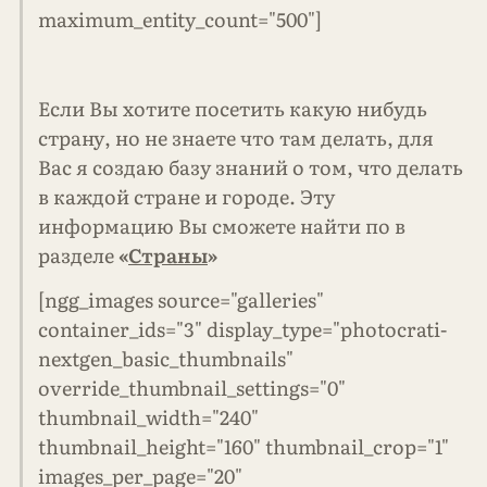
maximum_entity_count="500"]
Если Вы хотите посетить какую нибудь
страну, но не знаете что там делать, для
Вас я создаю базу знаний о том, что делать
в каждой стране и городе. Эту
информацию Вы сможете найти по в
разделе
«
Страны
»
[ngg_images source="galleries"
container_ids="3" display_type="photocrati-
nextgen_basic_thumbnails"
override_thumbnail_settings="0"
thumbnail_width="240"
thumbnail_height="160" thumbnail_crop="1"
images_per_page="20"