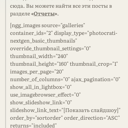
сюда. Вы можете найти все эти посты в
разделе
«
Отчеты
»
.
[ngg_images source="galleries"
container_ids="2" display_type="photocrati-
nextgen_basic_thumbnails"
override_thumbnail_settings="0"
thumbnail_width="240"
thumbnail_height="160" thumbnail_crop="1"
images_per_page="20"
number_of_columns="0" ajax_pagination="0"
show_all_in_lightbox="0"
use_imagebrowser_effect="0"
show_slideshow_link="0"
slideshow_link_text="[Показать слайдшоу]"
order_by="sortorder" order_direction="ASC"
returns="included"