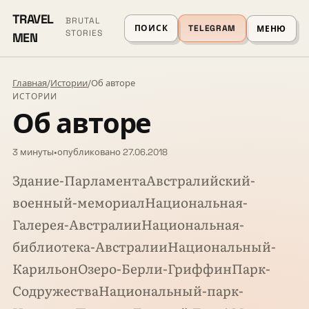
TRAVEL
BRUTAL
ПОИСК
TELEGRAM
МЕНЮ
STORIES
MEN
Главная
/
Истории
/
Об авторе
ИСТОРИИ
Об авторе
3 минуты
•
опубликовано 27.06.2018
Здание-ПарламентаАвстралийский-
военный-мемориалНациональная-
Галерея-АвстралииНациональная-
библиотека-АвстралииНациональный-
КарильонОзеро-Берли-ГриффинПарк-
СодружестваНациональный-парк-