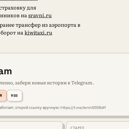
страховку для
енников на
sravni.ru
аранее трансфер из аэропорта в
оборот на
kiwitaxi.ru
ram
лезно, забери новые истории в Telegram.
Я
RSS
аботает, открой ссылку вручную: https://t.me/lenin5558dif
СТАРЕЕ