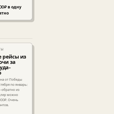
00₽ в одну
атно
ТЫ
 рейсы из
очи за
уда-
о
ена от Победы
ктября по январь:
-обратно из
длер можно
000₽. Очень
нтов.