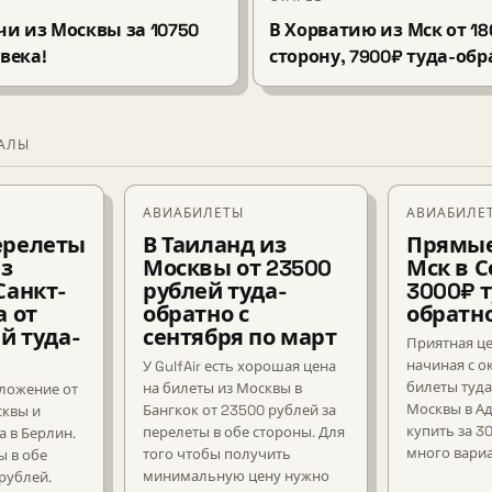
очи из Москвы за 10750
В Хорватию из Мск от 18
века!
сторону, 7900₽ туда-обр
ИАЛЫ
АВИАБИЛЕТЫ
АВИАБИЛЕ
ерелеты
В Таиланд из
Прямые
из
Москвы от 23500
Мск в С
Санкт-
рублей туда-
3000₽ т
а от
обратно с
обратн
й туда-
сентября по март
Приятная ц
начиная с о
У GulfAir есть хорошая цена
билеты туда
на билеты из Москвы в
ложение от
Москвы в А
Бангкок от 23500 рублей за
сквы и
купить за 3
перелеты в обе стороны. Для
а в Берлин.
много вариа
того чтобы получить
ы в обе
минимальную цену нужно
рублей.