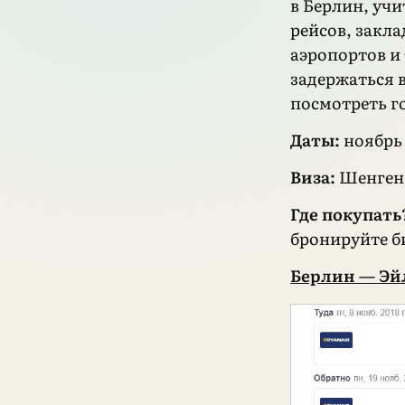
в Берлин, уч
рейсов, закл
аэропортов и
задержаться в
посмотреть г
Даты:
ноябрь
Виза:
Шенген
Где покупать
бронируйте б
Берлин — Эйл