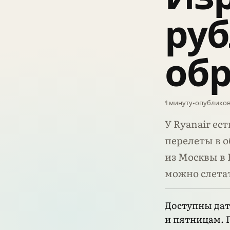
руб
обр
1 минуту
•
опубликов
У Ryanair ес
перелеты в о
из Москвы в 
можно слетат
Доступны дат
и пятницам. 