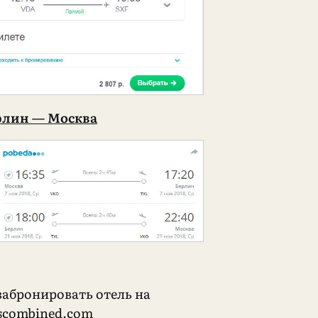
рлин — Москва
забронировать отель на
lscombined.com