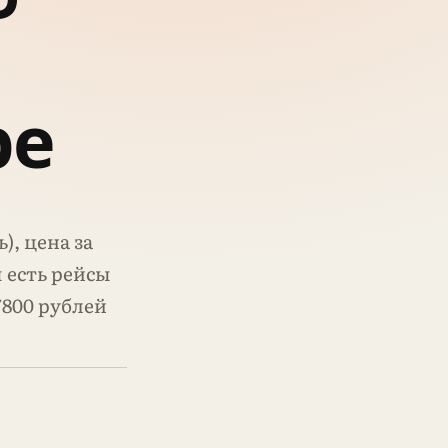
ре
), цена за
ы есть рейсы
7800 рублей