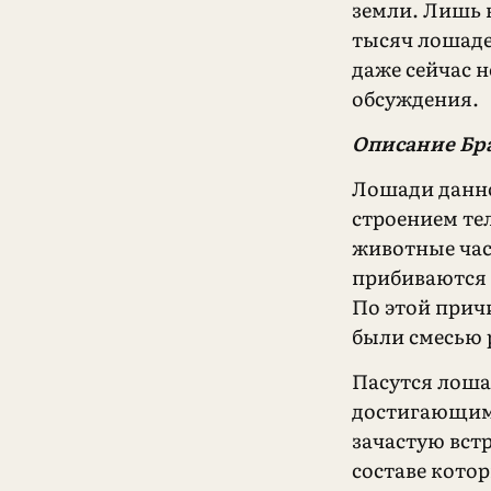
земли. Лишь в
тысяч лошаде
даже сейчас 
обсуждения.
Описание Бр
Лошади данно
строением те
животные част
прибиваются
По этой прич
были смесью 
Пасутся лоша
достигающим 
зачастую вст
составе котор