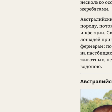
несколько ос
жеребятами.
Австралийски
породу, пото
инфекции. С
лошадей прин
фермерам: по
на пастбищах
животных, не
водопою.
Австралийс