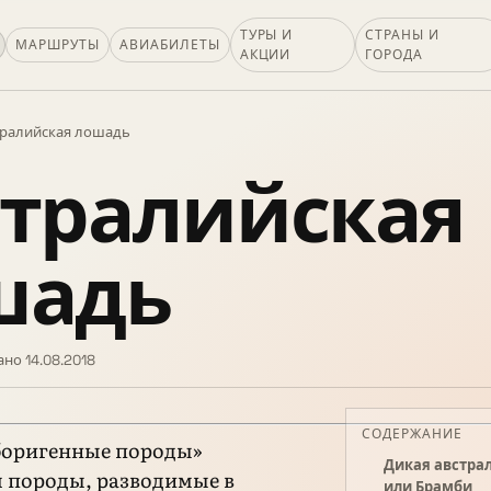
ТУРЫ И
СТРАНЫ И
МАРШРУТЫ
АВИАБИЛЕТЫ
АКЦИИ
ГОРОДА
тралийская лошадь
стралийская
шадь
но 14.08.2018
СОДЕРЖАНИЕ
боригенные породы»
Дикая австра
 породы, разводимые в
или Брамби