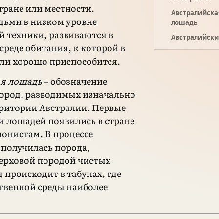
тране или местности.
Австралийска
ьми в низком уровне
лошадь
й техники, развиваются в
Австралийски
среде обитания, к которой в
ели хорошо приспособится.
ая лошадь
– обозначение
ород, разводимых изначально
рритории Австралии. Первые
и лошадей появились в стране
лонистам. В процессе
получилась порода,
ерховой породой чистых
 происходит в табунах, где
ственной среды наиболее