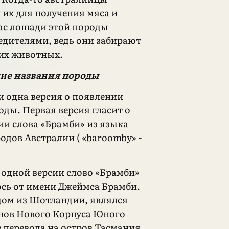
 их для получения мяса и
ас лошади этой породы
едителями, ведь они забирают
их животных.
ие названия породы
и одна версия о появлении
оды. Первая версия гласит о
и слова «Брамби» из языка
одов Австралии ( «baroomby» -
 одной версии слово «Брамби»
ось от имени Джеймса Брамби.
ом из Шотландии, являлся
нов Нового Корпуса Юного
 перевода на остров Тасмания,