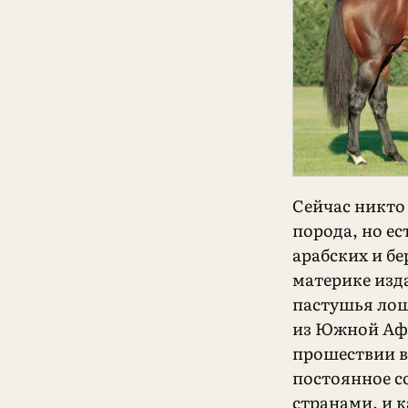
Сейчас никто 
порода, но ес
арабских и б
материке изда
пастушья лош
из Южной Афри
прошествии в
постоянное с
странами, и 