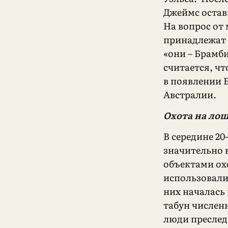
Джеймс остав
На вопрос от
принадлежат 
«они – Брамби
считается, чт
в появлении 
Австралии.
Охота на ло
В середине 20
значительно 
объектами охо
использовали 
них началась
табун числен
люди преследо