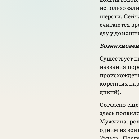
использовали
шерсти. Сейч
считаются вр
еду у домашн
Возникновен
Существует н
названия пор
происхождени
коренных нар
дикий).
Согласно еще
здесь появил
Мужчина, род
одним из вои
Уэльса. После