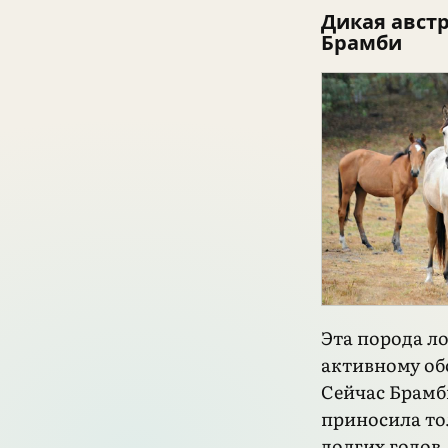
Дикая авст
Брамби
Эта порода л
активному обс
Сейчас Брамб
приносила то
долгих годов