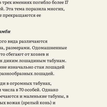
 трех имениях погибло более 17
й. Эта тема поразила многих,
не прекращаются ее
амби
го вида различаются
ла, размерами. Одомашненные
о сбегают от хозяев и
 к диким лошадиным табунам.
ине изначально стаи лошадей
разнообразных лошадей.
ди в огромных табунах,
числа в 70 особей. Однако
речаются и маленькие табуны, в
ых вожак (зрелый конь) и