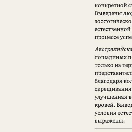
конкретной с
Выведены люд
зоологическо
естественной 
процессе усп
Австралийск
лошадиных п
только на те
представител
благодаря ко
скрещивания 
улучшенная в
кровей. Вывод
условия есте
выражены.