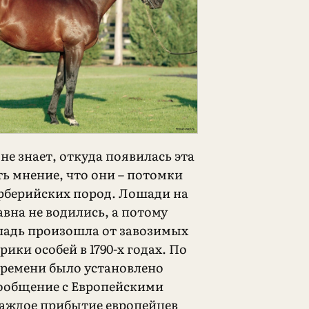
не знает, откуда появилась эта
ть мнение, что они – потомки
ерберийских пород. Лошади на
вна не водились, а потому
адь произошла от завозимых
ки особей в 1790-х годах. По
ремени было установлено
ообщение с Европейскими
каждое прибытие европейцев