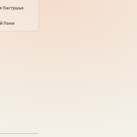
я Пастушья
й Пони