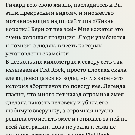
Ричард всю свою жизнь, насладитесь и Вы
этим прекрасным видом». и множество
мотивирующих надписей типа «Жизнь
коротка! Бери от нее все!» Мне кажется это
очень хорошая традиция. Люди улыбаются
и помнят о людях, в честь которых
установлены скамейки.
В нескольких километрах к северу есть так
называемая Flat Rock, просто плоская скала
еле виднеющаяся из воды, но главное - это
история аборигенов по поводу нее. Легенда
гласит, что много лет назад огромная змея
сделала пакость человеку и убила его
любимую зверушку, а огромная игуана
решила отомстить змее и гонялась за ней по
всей Австралии, пока не убила и сама не
осталось лежать здесь в виде Flat Rock.