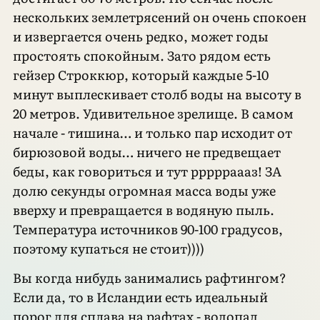
нескольких землетрясений он очень спокоен
и извергается очень редко, может годы
простоять спокойным. Зато рядом есть
гейзер Строккюр, который каждые 5-10
минут выплескивает столб воды на высоту в
20 метров. Удивительное зрелище. В самом
начале - тишина… и только пар исходит от
бирюзовой воды… ничего не предвещает
беды, как говориться и тут ррррраааз! ЗА
долю секунды огромная масса воды уже
вверху и превращается в водяную пыль.
Температура источников 90-100 градусов,
поэтому купаться не стоит))))
Вы когда нибудь занимались рафтингом?
Если да, то в Исландии есть идеальный
порог для сплава на рафтах - водопад