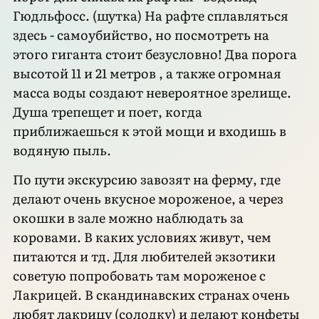
Гюдльфосс. (шутка) На рафте сплавляться
здесь - самоубийство, но посмотреть на
этого гиганта стоит безусловно! Два порога
высотой 11 и 21 метров , а также огромная
масса воды создают невероятное зрелище.
Душа трепещет и поет, когда
приближаешься к этой мощи и входишь в
водяную пыль.
По пути экскурсию завозят на ферму, где
делают очень вкусное мороженое, а через
окошки в зале можно наблюдать за
коровами. В каких условиях живут, чем
питаются и тд. Для любителей экзотики
советую попробовать там мороженое с
Лакрицей. В скандинавских странах очень
любят лакрицу (солодку) и делают конфеты