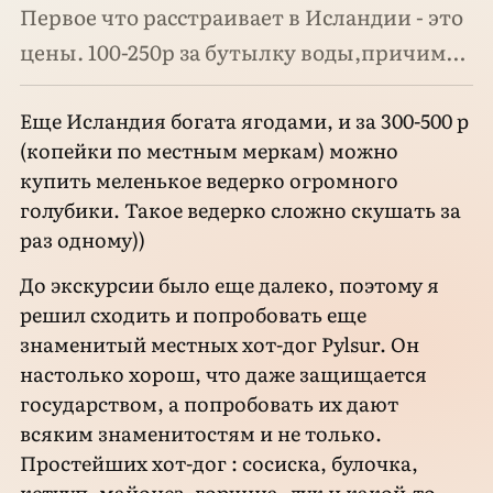
Первое что расстраивает в Исландии - это
цены. 100-250р за бутылку воды,причим…
Еще Исландия богата ягодами, и за 300-500 р
(копейки по местным меркам) можно
купить меленькое ведерко огромного
голубики. Такое ведерко сложно скушать за
раз одному))
До экскурсии было еще далеко, поэтому я
решил сходить и попробовать еще
знаменитый местных хот-дог Pylsur. Он
настолько хорош, что даже защищается
государством, а попробовать их дают
всяким знаменитостям и не только.
Простейших хот-дог : сосиска, булочка,
кетчуп, майонез, горчица, лук и какой-то