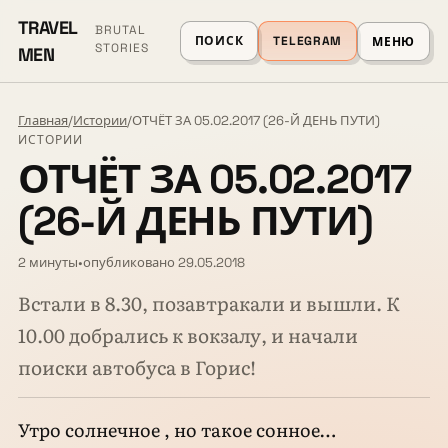
TRAVEL
BRUTAL
ПОИСК
TELEGRAM
МЕНЮ
STORIES
MEN
Главная
/
Истории
/
ОТЧЁТ ЗА 05.02.2017 (26-Й ДЕНЬ ПУТИ)
ИСТОРИИ
ОТЧЁТ ЗА 05.02.2017
(26-Й ДЕНЬ ПУТИ)
2 минуты
•
опубликовано 29.05.2018
Встали в 8.30, позавтракали и вышли. К
10.00 добрались к вокзалу, и начали
поиски автобуса в Горис!
Утро солнечное , но такое сонное…