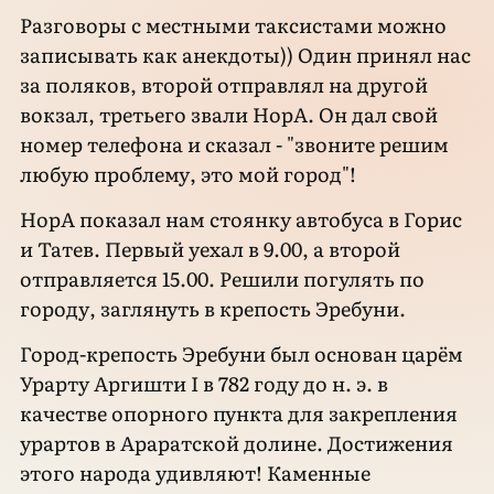
Разговоры с местными таксистами можно
записывать как анекдоты)) Один принял нас
за поляков, второй отправлял на другой
вокзал, третьего звали НорА. Он дал свой
номер телефона и сказал - "звоните решим
любую проблему, это мой город"!
НорА показал нам стоянку автобуса в Горис
и Татев. Первый уехал в 9.00, а второй
отправляется 15.00. Решили погулять по
городу, заглянуть в крепость Эребуни.
Город-крепость Эребуни был основан царём
Урарту Аргишти I в 782 году до н. э. в
качестве опорного пункта для закрепления
урартов в Араратской долине. Достижения
этого народа удивляют! Каменные