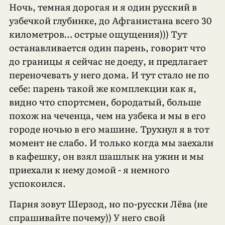
Ночь, темная дорогая и я один русский в
узбечкой глубинке, до Афганистана всего 30
километров… острые ощущения))) Тут
останавливается один парень, говорит что
до границы я сейчас не доеду, и предлагает
переночевать у него дома. И тут стало не по
себе: парень такой же комплекции как я,
видно что спортсмен, бородатый, больше
похож на чеченца, чем на узбека и мы в его
городе ночью в его машине. Трухнул я в тот
момент не слабо. И только когда мы заехали
в кафешку, он взял шашлык на ужин и мы
приехали к нему домой - я немного
успокоился.
Парня зовут Шерзод, но по-русски Лёва (не
спрашивайте почему)) У него свой