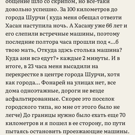
общение шло со скрипом, но все-таки
довольно успешно. За 100 километров до
города Шурчи ( куда меня обещал отвезти
Хасан наступила ночь. А Хасану уже 66 лет и
его слепили встречные машины, поэтому
последние полтора часа прошли под «…б
твою мать, Откуда здэсь столька машина?
Куда ани всэ едут?» каждые 2 минуты. И в
итоге, в 23 часа меня высадили на
перекрестке в центре города Шурчи, хотя
как города… Фонарей на улицах нет, все
дома одноэтажные, дороги не везде
асфальтированные. Скорее это поселок
городского типа, но мне от этого было не
легче) До границы нужно было ехать еще 70
километров и я пошел в ее сторону, по пути
пытаясь остановить проезжающие машины.