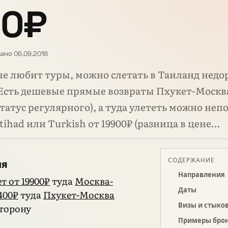
00₽
ано 06.09.2018
 не любит туры, можно слетать в Таиланд недо
Есть дешевые прямые возвраты Пхукет-Москва
статус регулярного), а туда улететь можно неп
Etihad или Turkish от 19900₽ (разница в цене…
СОДЕРЖАНИЕ
ия
Направления
т от 19900₽
туда
Москва-
Даты
400₽
туда
Пхукет-Москва
Визы и стыко
сторону
Примеры бро