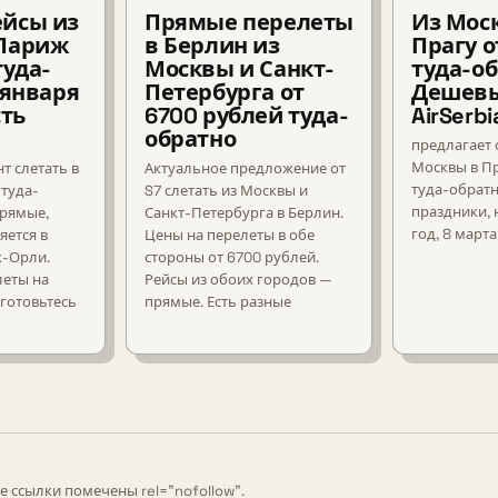
йсы из
Прямые перелеты
Из Мос
 Париж
в Берлин из
Прагу о
туда-
Москвы и Санкт-
туда-об
 января
Петербурга от
Дешевы
сть
6700 рублей туда-
AirSerbi
обратно
предлагает 
Москвы в Пр
т слетать в
Актуальное предложение от
туда-обрат
 туда-
S7 слетать из Москвы и
праздники,
прямые,
Санкт-Петербурга в Берлин.
год, 8 марта
яется в
Цены на перелеты в обе
ж-Орли.
стороны от 6700 рублей.
еты на
Рейсы из обоих городов —
готовьтесь
прямые. Есть разные
е ссылки помечены rel="nofollow".