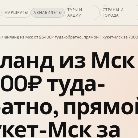
ТУРЫ И
СТРАНЫ И
МАРШРУТЫ
АВИАБИЛЕТЫ
АКЦИИ
ГОРОДА
ы
/
Таиланд из Мск от 23400₽ туда-обратно, прямой Пхукет-Мск за 700
ланд из Мск
00₽ туда-
атно, прямо
кет-Мск за