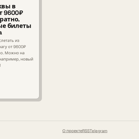
квы в
т 9600₽
ратно.
е билеты
a
слетать из
агу от 9600₽
но. Можно на
 например, новый
!
О проекте
RSS
Telegram