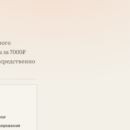
рого
 за 7000₽
осредственно
вки
нирования