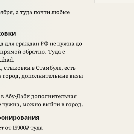
ября, а туда почти любые
ковки
нд для граждан РФ не нужна до
 прямой обратно. Туда с
tihad.
h, стыковки в Стамбуле, есть
в город, дополнительные визы
 в Абу-Даби дополнительная
е нужна, можно выйти в город.
ронирования
т от 19900₽
туда