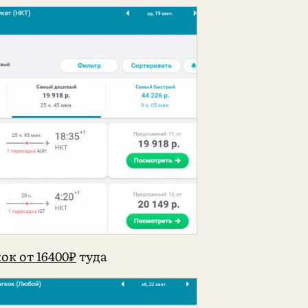
ок от 16400₽
туда