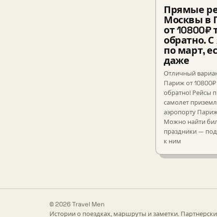
Прямые ре
Москвы в
от 10800₽ 
обратно. С
по март, е
даже
Отличный вариан
Париж от 10800₽
обратно! Рейсы 
самолет приземл
аэропорту Пари
Можно найти бил
праздники — под
к ним
© 2026 Travel Men
Истории о поездках, маршруты и заметки. Партнерски