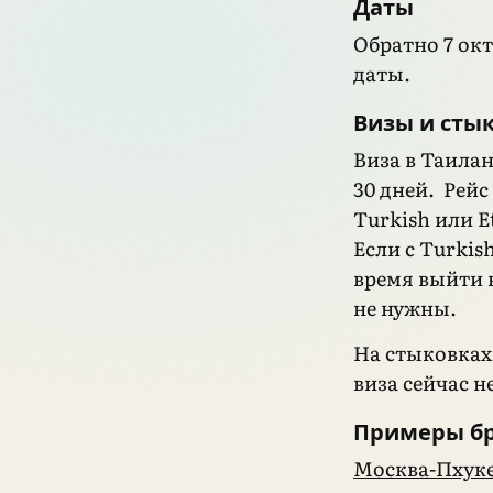
Даты
Обратно 7 окт
даты.
Визы и сты
Виза в Таила
30 дней. Рейс
Turkish или E
Если с Turkis
время выйти 
не нужны.
На стыковках
виза сейчас н
Примеры б
Москва-Пхуке