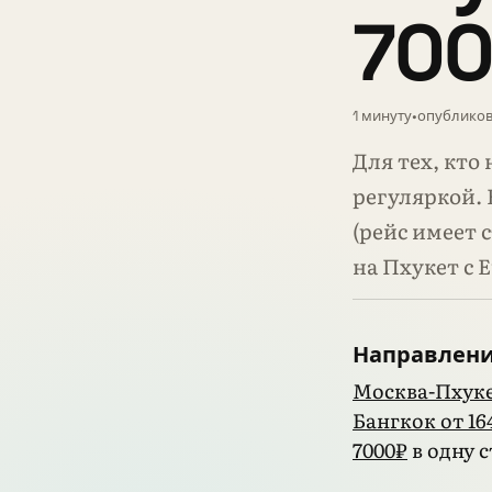
70
1 минуту
•
опубликов
Для тех, кто
регуляркой. 
(рейс имеет 
на Пхукет с 
Направлен
Москва-Пхуке
Бангкок от 16
7000₽
в одну 