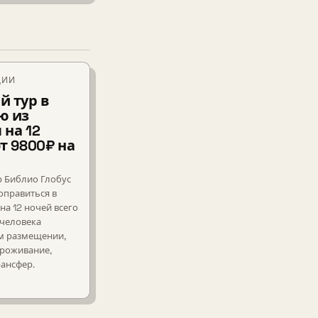
ЦИИ
й тур в
ю из
 на 12
т 9800₽ на
р Библио Глобус
оправиться в
на 12 ночей всего
 человека
м размещении,
роживание,
рансфер.