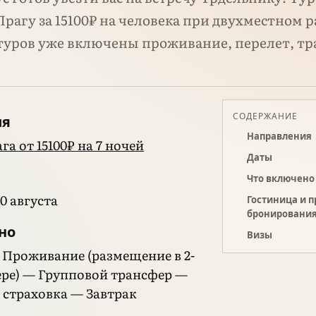
Прагу за 15100₽ на человека при двухместном
 туров уже включены проживание, перелет, тр
СОДЕРЖАНИЕ
ия
Направления
а от 15100₽ на 7 ночей
Даты
Что включено
30 августа
Гостиница и 
бронировани
но
Визы
Проживание (размещение в 2-
ре) — Групповой трансфер —
страховка — Завтрак