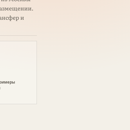
 размещении.
ансфер и
примеры
я