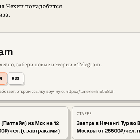
я Чехии понадобится
иза.
ram
лезно, забери новые истории в Telegram.
Я
RSS
аботает, открой ссылку вручную: https://t.me/lenin5558dif
СТАРЕЕ
 (Паттайя) из Мск на 12
Завтра в Нячанг! Тур во
00₽/чел. (с завтраками)
Москвы от 25500₽/чел. н