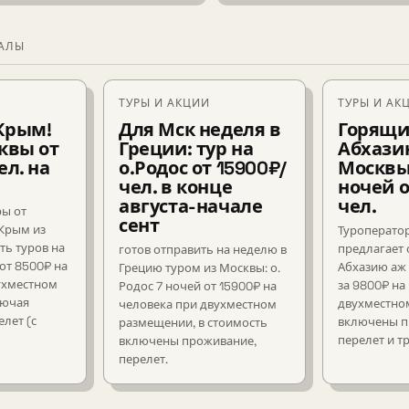
ИАЛЫ
ТУРЫ И АКЦИИ
ТУРЫ И АК
Крым!
Для Мск неделя в
Горящи
квы от
Греции: тур на
Абхази
ел. на
о.Родос от 15900₽/
Москвы
чел. в конце
ночей о
августа-начале
чел.
ры от
сент
 Крым из
Туроперато
ть туров на
предлагает 
готов отправить на неделю в
 от 8500₽ на
Абхазию аж 
Грецию туром из Москвы: о.
ухместном
за 9800₽ на
Родос 7 ночей от 15900₽ на
лючая
двухместно
человека при двухместном
лет (с
включены п
размещении, в стоимость
перелет и т
включены проживание,
перелет.