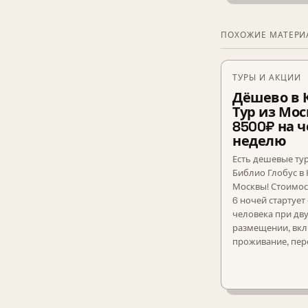
ПОХОЖИЕ МАТЕР
ТУРЫ И АКЦИИ
Дёшево в 
Тур из Мос
8500₽ на ч
неделю
Есть дешевые ту
Библио Глобус в
Москвы! Стоимос
6 ночей стартует
человека при дв
размещении, вк
проживание, пере