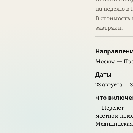
на неделю в 
В стоимость
завтраки.
Направлен
Москва — Праг
Даты
23 августа — 
Что включе
— Перелет — 
местном номе
Медицинская 