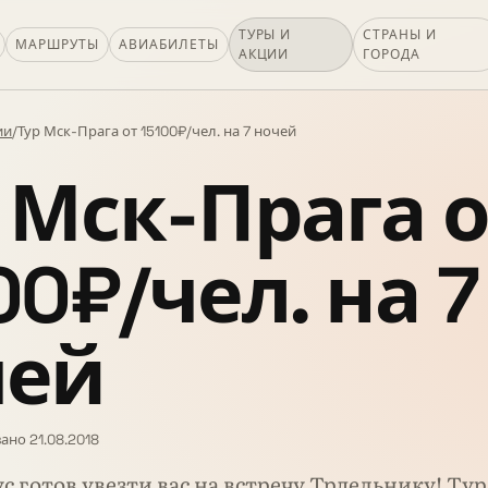
ТУРЫ И
СТРАНЫ И
МАРШРУТЫ
АВИАБИЛЕТЫ
АКЦИИ
ГОРОДА
ии
/
Тур Мск-Прага от 15100₽/чел. на 7 ночей
 Мск-Прага о
00₽/чел. на 7
чей
ано 21.08.2018
с готов увезти вас на встречу Трдельнику! Ту