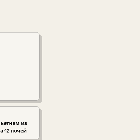
 Вьетнам из
а 12 ночей