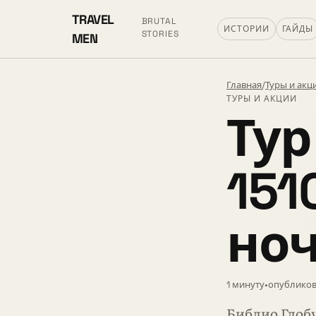
TRAVEL
BRUTAL
ИСТОРИИ
ГАЙДЫ
STORIES
MEN
Главная
/
Туры и акц
ТУРЫ И АКЦИИ
Тур
151
но
1 минуту
•
опубликов
Библио Глобу