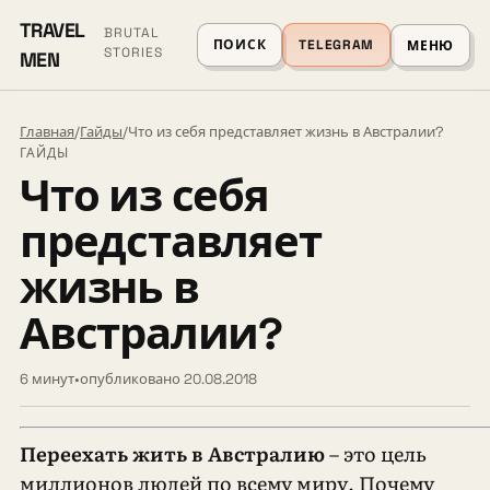
TRAVEL
BRUTAL
ПОИСК
TELEGRAM
МЕНЮ
STORIES
MEN
Главная
/
Гайды
/
Что из себя представляет жизнь в Австралии?
ГАЙДЫ
Что из себя
представляет
жизнь в
Австралии?
6 минут
•
опубликовано 20.08.2018
Переехать жить в Австралию
– это цель
миллионов людей по всему миру. Почему