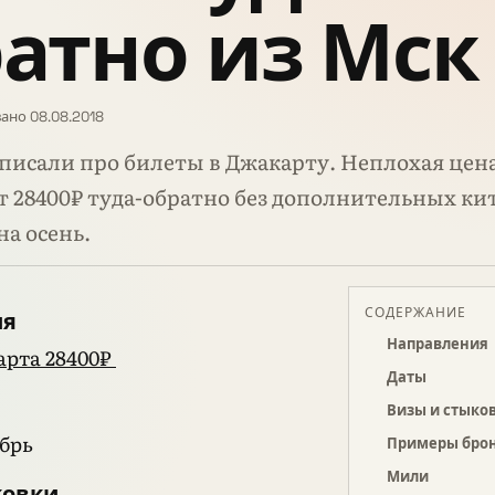
атно из Мск
ано 08.08.2018
писали про билеты в Джакарту. Неплохая цена
т 28400₽ туда-обратно без дополнительных ки
на осень.
СОДЕРЖАНИЕ
ия
Направления
рта 28400₽
Даты
Визы и стыко
брь
Примеры бро
Мили
ковки