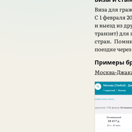
Виза для граж
C 1 февраля 2
и выезд из др
транзит) для 
стран. Помни
поездке чере
Примеры б
Москва-Джака