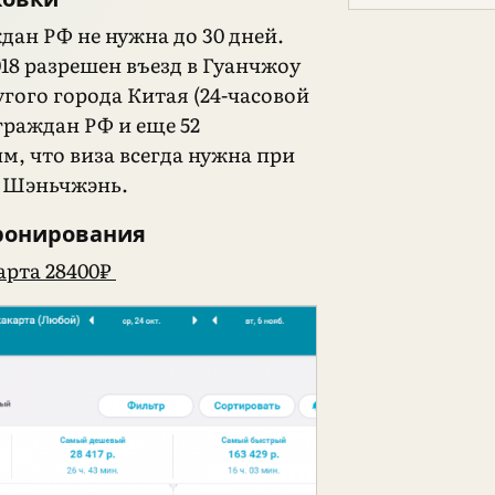
дан РФ не нужна до 30 дней.
018 разрешен въезд в Гуанчжоу
угого города Китая (24-часовой
граждан РФ и еще 52
м, что виза всегда нужна при
з Шэньчжэнь.
ронирования
рта 28400₽