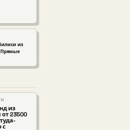
билиси из
. Прямые
ТЫ
нд из
 от 23500
туда-
 с