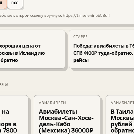
Я
RSS
аботает, открой ссылку вручную: https://t.me/lenin5558dif
СТАРЕЕ
хорошая цена от
Победа: авиабилеты в Т
 Москвы в Исландию
СПб 4100₽ туда-обратно
обратно
рейсы
ИАЛЫ
АВИАБИЛЕТЫ
АВИАБИЛЕ
 на
Авиабилеты
В Таила
е
Москва-Сан-Хосе-
Москвы
моря в
дель-Кабо
рублей 
а 7800
(Мексика) 36000₽
обратно