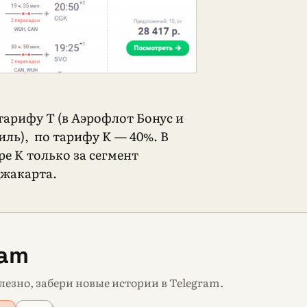
тарифу T (в Аэрофлот Бонус и
миль), по тарифу K — 40%. В
е K только за сегмент
жакарта.
ram
лезно, забери новые истории в Telegram.