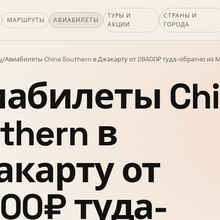
ТУРЫ И
СТРАНЫ И
МАРШРУТЫ
АВИАБИЛЕТЫ
АКЦИИ
ГОРОДА
ы
/
Авиабилеты China Southern в Джакарту от 28400₽ туда-обратно из 
абилеты Chi
thern в
карту от
00₽ туда-