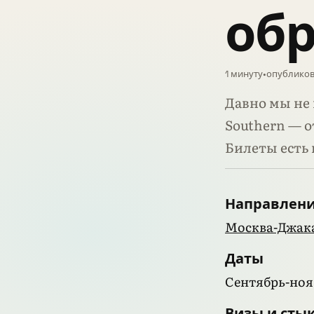
обр
1 минуту
•
опубликов
Давно мы не 
Southern — о
Билеты есть 
Направлен
Москва-Джака
Даты
Сентябрь-ноя
Визы и сты