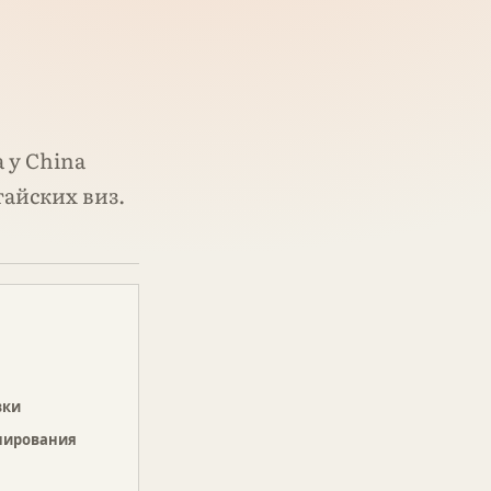
 у China
тайских виз.
вки
нирования