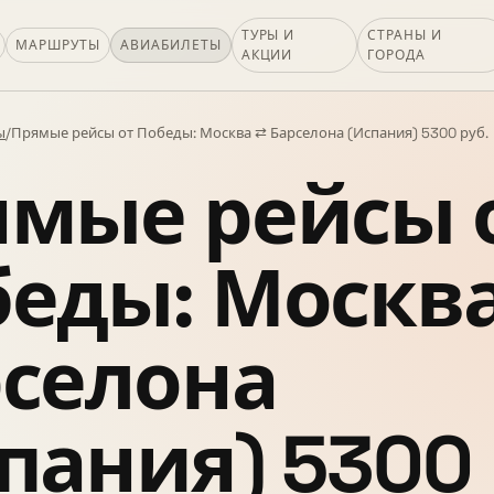
ТУРЫ И
СТРАНЫ И
МАРШРУТЫ
АВИАБИЛЕТЫ
АКЦИИ
ГОРОДА
ы
/
Прямые рейсы от Победы: Москва ⇄ Барселона (Испания) 5300 руб.
мые рейсы 
еды: Москв
селона
пания) 5300