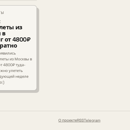
ТЫ
:
леты из
 в
г от 4800₽
братно
оявились
леты из Москвы в
т 4800₽ туда-
ожно улететь
едующей неделе
о:)
О проекте
RSS
Telegram