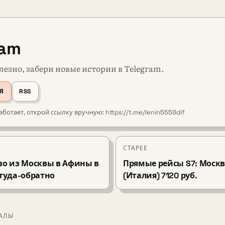
ram
лезно, забери новые истории в Telegram.
Я
RSS
аботает, открой ссылку вручную: https://t.me/lenin5558dif
СТАРЕЕ
во из Москвы в Афины в
Прямые рейсы S7: Моск
 туда-обратно
(Италия) 7120 руб.
ИАЛЫ