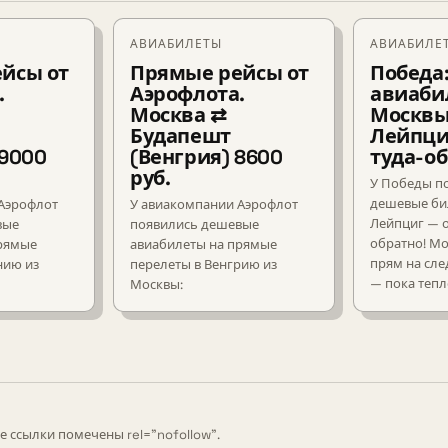
АВИАБИЛЕТЫ
АВИАБИЛЕ
йсы от
Прямые рейсы от
Победа
.
Аэрофлота.
авиаби
Москва ⇄
Москвы
Будапешт
Лейпци
 9000
(Венгрия) 8600
туда-о
руб.
У Победы п
дешевые би
Аэрофлот
У авиакомпании Аэрофлот
Лейпциг — о
вые
появились дешевые
обратно! М
прямые
авиабилеты на прямые
прям на сл
нию из
перелеты в Венгрию из
— пока тепл
Москвы:
е ссылки помечены rel="nofollow".