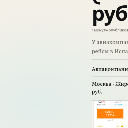
руб
1 минуту
•
опубликова
У авиакомпа
рейсы в Исп
Авиакомпани
Москва - Жиро
руб.