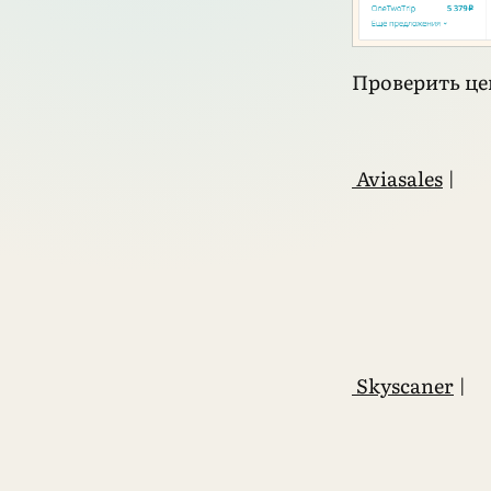
Проверить ц
Aviasales
|
Skyscaner
|