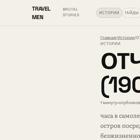
TRAVEL
BRUTAL
ИСТОРИИ
ГАЙДЫ
STORIES
MEN
Главная
/
Истории
/
О
ИСТОРИИ
ОТЧ
(19
1 минуту
•
опубликов
часа в самол
остров посре
безжизненн