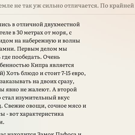
земле не так уж сильно отличается. По крайней
ись в отличной двухместной
теле в 30 метрах от моря, с
идом на набережную и волны
камни. Первым делом мы
 где пообедать. Очень
бенностью Кипра является
) Хоть блюдо и стоит 7-15 евро,
заказывать на двоих сразу,
ды явно не жалеют. А второй
 стал изумительный вкус
. Свежие овощи, сочное мясо и
ы - вот характеристика
и.
нас находится Замок Пафоса и