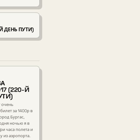
-Й ДЕНЬ ПУТИ)
ЗА
017 (220-Й
УТИ)
т очень
билет за 1400р в
ород Бургас,
одня ночью я в
Три часа полета и
у из аэропорта.