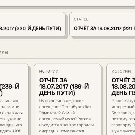
СТАРЕЕ
8.2017 (220-Й ДЕНЬ ПУТИ)
ОТЧЁТ ЗА 19.08.2017 (221
ИАЛЫ
ИСТОРИИ
ИСТОРИИ
ОТЧЁТ ЗА
ОТЧЁТ 
 (239-Й
18.07.2017 (189-Й
18.08.2
)
ДЕНЬ ПУТИ)
ДЕНЬ П
заставляют
Ну и конечно же, какое
Нашелся ту
, плюс мне
посещение Петербурга без
интересный 
 около часа
Эрмитажа? Самый
Болгарию, г
чень уж мне
посещаемый музей России
поэтому сег
ландия, что
находится в центре города и
аэропорту. 
кидать. НО!
очередь к нему тянется
я уже выхож