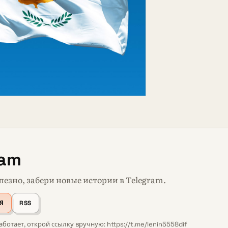
ram
лезно, забери новые истории в Telegram.
Я
RSS
аботает, открой ссылку вручную: https://t.me/lenin5558dif