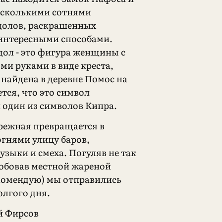
есколькими сотнями
долов, раскрашенных
интересными способами.
ол - это фигура женщины с
ми руками в виде креста,
 найдена в деревне Помос на
тся, что это символ
 один из символов Кипра.
режная превращается в
гнями улицу баров,
узыки и смеха. Погуляв не так
робовав местной жареной
комендую) мы отправились
олгого дня.
й Фирсов