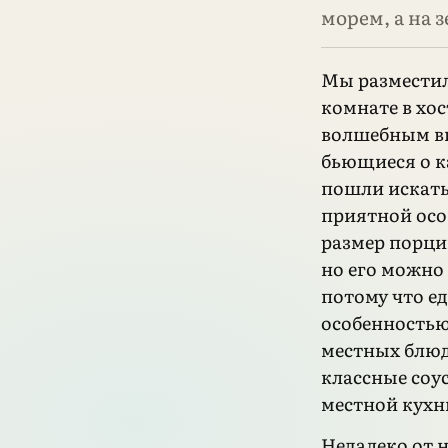
морем, а на 
Мы разместил
комнате в хос
волшебным в
бьющиеся о 
пошли искать
приятной осо
размер порций
но его можно 
потому что е
особенностью
местных блюд
классные соус
местной кухн
Недалеко от 