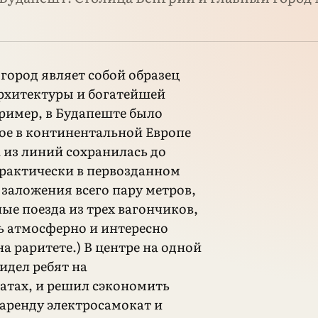
город являет собой образец
рхитектуры и богатейшей
ример, в Будапеште было
ое в континентальной Европе
 из линий сохранилась до
рактически в первозданном
 заложения всего пару метров,
ые поезда из трех вагончиков,
ь атмосферно и интересно
а раритете.) В центре на одной
видел ребят на
атах, и решил сэкономить
 аренду электросамокат и