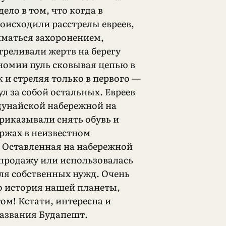
дело в том, что когда в
оисходили расстрелы евреев,
иматься захоронением,
треливали жертв на берегу
ономии пуль сковывая цепью в
 и стреляя только в первого —
ул за собой остальных. Евреев
дунайской набережной на
приказывали снять обувь и
аржах в неизвестном
 Оставленная на набережной
 продажу или использовалась
я собственных нужд. Очень
то история нашей планеты,
ом! Кстати, интересна и
азвания Будапешт.