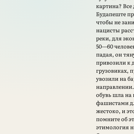
картина? Все 
Будапеште пр
чтобы не зан
нацисты расс
реки, для эк
50—60 человек
падая, он тян
привозили к 
грузовиках, 
увозили на б
направлении.
обувь шла на
фашистами дл
жестоко, и э
помните об эт
этимология н