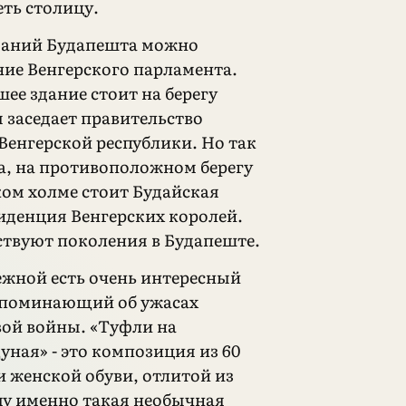
еть столицу.
даний Будапешта можно
ние Венгерского парламента.
ее здание стоит на берегу
м заседает правительство
Венгерской республики. Но так
да, на противоположном берегу
ком холме стоит Будайская
зиденция Венгерских королей.
дствуют поколения в Будапеште.
ежной есть очень интересный
апоминающий об ужасах
ой войны. «Туфли на
уная» - это композиция из 60
и женской обуви, отлитой из
му именно такая необычная