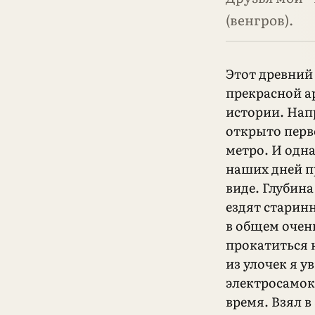
(венгров).
Этот древний 
прекрасной а
истории. Нап
открыто перв
метро. И одна
наших дней п
виде. Глубина
ездят старинн
в общем очен
прокатиться н
из улочек я у
электросамок
время. Взял в