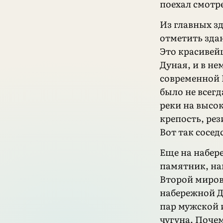
поехал смотр
Из главных з
отметить зда
Это красивейш
Дуная, и в не
современной 
было не всег
реки на высо
крепость, ре
Вот так сосе
Еще на набер
памятник, н
Второй миров
набережной Д
пар мужской 
чугуна. Поче