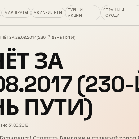
ТУРЫ И
СТРАНЫ И
МАРШРУТЫ
АВИАБИЛЕТЫ
АКЦИИ
ГОРОДА
ТЧЁТ ЗА 28.08.2017 (230-Й ДЕНЬ ПУТИ)
ЁТ ЗА
08.2017 (230
НЬ ПУТИ)
ано 31.05.2018
 Будапешт! Столица Венгрии и главный город